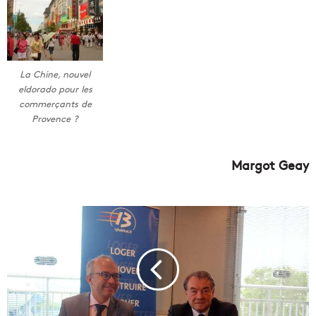
La Chine, nouvel
eldorado pour les
commerçants de
Provence ?
Margot Geay
1
3
H
a
b
i
t