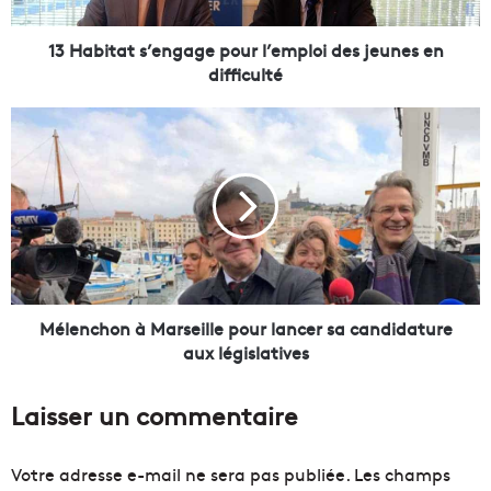
a
t
s
13 Habitat s’engage pour l’emploi des jeunes en
’
difficulté
e
n
M
g
é
a
l
g
e
e
n
p
c
o
h
u
o
r
n
l
à
Mélenchon à Marseille pour lancer sa candidature
’
M
aux législatives
e
a
m
r
Laisser un commentaire
p
s
l
e
o
i
Votre adresse e-mail ne sera pas publiée.
Les champs
i
l