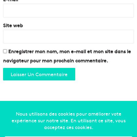
n
*
s
b
Site web
o
r
d
e
u
Enregistrer mon nom, mon e-mail et mon site dans le
r
navigateur pour mon prochain commentaire.
.
.
.
Copyright © 2014-2022
Made in Marseille
. Tous droits
réservés -
mentions légales
-
nous contacter
-
qui