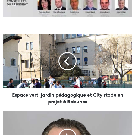
E
s
p
a
c
e
v
e
r
t
Espace vert, jardin pédagogique et City stade en
,
projet à Belsunce
j
a
E
r
n
d
t
i
r