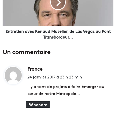
n
e
p
t
é
i
d
e
a
n
g
a
Entretien avec Renaud Muselier, de Las Vegas au Pont
o
v
Transbordeur...
g
e
i
c
Un commentaire
q
R
u
e
e
n
e
France
d
a
t
u
i
24 janvier 2017 à 23 h 23 min
C
d
t
i
M
Il y a tant de projets à faire émerger au
t
u
cœur de notre Métropole…
y
s
:
s
e
Répondre
t
l
a
i