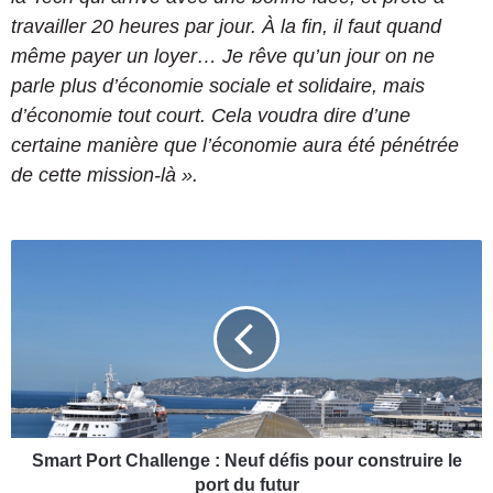
travailler 20 heures par jour. À la fin, il faut quand
même payer un loyer… Je rêve qu’un jour on ne
parle plus d’économie sociale et solidaire, mais
d’économie tout court. Cela voudra dire d’une
certaine manière que l’économie aura été pénétrée
de cette mission-là ».
S
m
a
r
t
P
o
r
t
C
Smart Port Challenge : Neuf défis pour construire le
h
port du futur