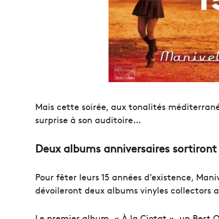
Mais cette soirée, aux tonalités méditerran
surprise à son auditoire…
Deux albums anniversaires sortiront 
Pour fêter leurs 15 années d’existence, Man
dévoileront deux albums vinyles collectors ai
Le premier album, « À la Ciotat », un Best Of