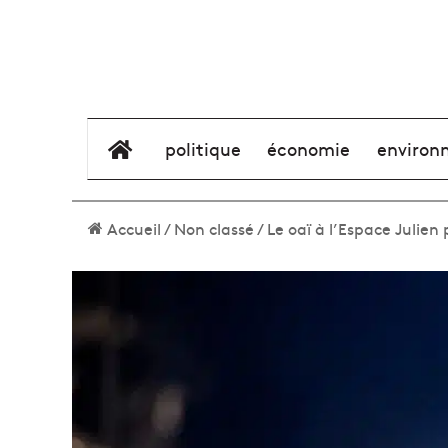
élément de menu
politique
économie
environ
Accueil
/
Non classé
/
Le oaï à l’Espace Julie