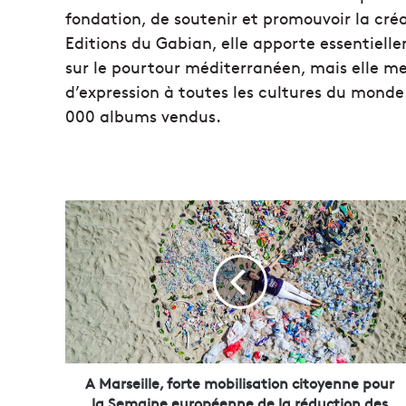
fondation, de soutenir et promouvoir la c
Editions du Gabian, elle apporte essentiell
sur le pourtour méditerranéen, mais elle me
d’expression à toutes les cultures du monde.
000 albums vendus.
A
M
a
r
s
e
i
l
l
e
A Marseille, forte mobilisation citoyenne pour
,
la Semaine européenne de la réduction des