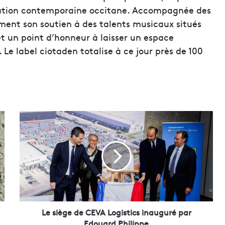
réation contemporaine occitane. Accompagnée des
ement son soutien à des talents musicaux situés
t un point d’honneur à laisser un espace
 Le label ciotaden totalise à ce jour près de 100
L
e
s
i
è
g
e
d
e
C
Le siège de CEVA Logistics inauguré par
E
Edouard Philippe