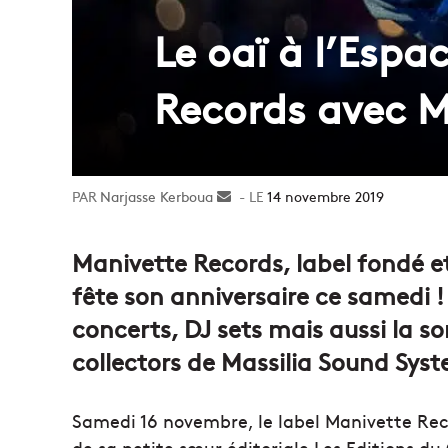
Le oaï à l’Espa
Records avec M
Narjasse Kerboua
Envoyer
14 novembre 2019
un
courriel
Manivette Records, label fondé e
fête son anniversaire ce samedi 
concerts, DJ sets mais aussi la s
collectors de Massilia Sound Sys
Samedi 16 novembre, le label Manivette Reco
de sa petite sœur éditoriale Les Editions du