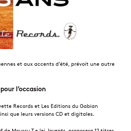
éennes et aux accents d’été, prévoit une autre
pour l’occasion
ivette Records et Les Editions du Gabian
nsi que leurs versions CD et digitales.
 de Moussu T e lei Jovents, proposera 12 titres