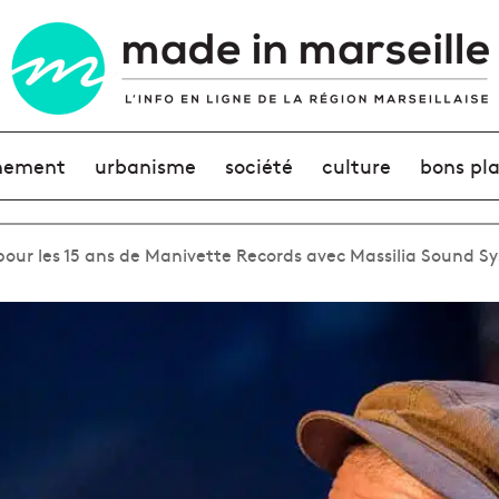
nement
urbanisme
société
culture
bons pl
n pour les 15 ans de Manivette Records avec Massilia Sound S