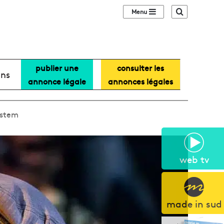
Sidebar (barre lat
Recherche
publier une
consulter les
ans
annonce légale
annonces légales
ystem
web tv
made in sud