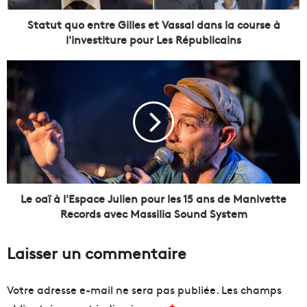
o
e
Statut quo entre Gilles et Vassal dans la course à
n
l'investiture pour Les Républicains
t
r
L
e
e
G
o
i
a
l
ï
l
à
e
l
s
'
e
E
t
s
Le oaï à l'Espace Julien pour les 15 ans de Manivette
V
p
Records avec Massilia Sound System
a
a
s
c
Laisser un commentaire
s
e
a
J
l
u
Votre adresse e-mail ne sera pas publiée.
Les champs
d
l