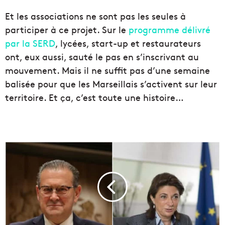
Et les associations ne sont pas les seules à
participer à ce projet. Sur le
programme délivré
par la SERD
, lycées, start-up et restaurateurs
ont, eux aussi, sauté le pas en s’inscrivant au
mouvement. Mais il ne suffit pas d’une semaine
balisée pour que les Marseillais s’activent sur leur
territoire. Et ça, c’est toute une histoire…
S
t
a
t
u
t
q
u