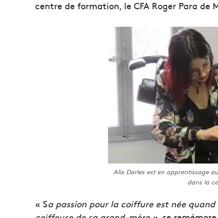
centre de formation, le CFA Roger Para de M
Alix Darles est en apprentissage au
dans la co
« S
a passion pour la coiffure est née quand e
coiffeuse de sa grand-mère »
, se remémore 