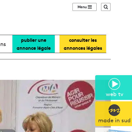
Sidebar (barre lat
Recherche
publier une
consulter les
ans
annonce légale
annonces légales
web tv
made in sud