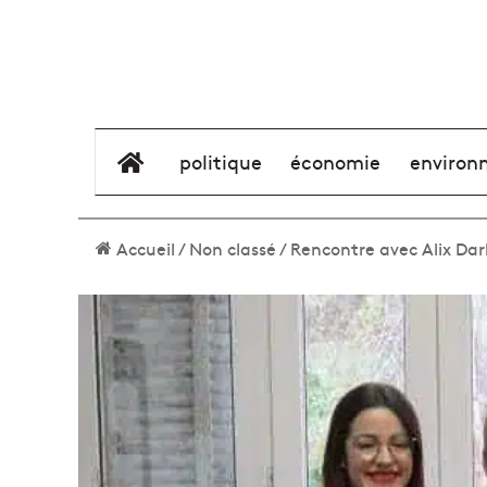
élément de menu
politique
économie
environ
Accueil
/
Non classé
/
Rencontre avec Alix Da