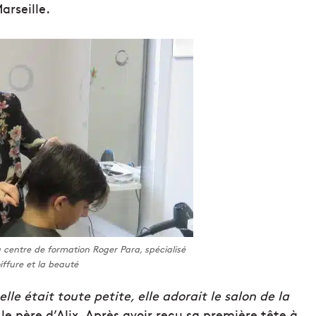
arseille.
 centre de formation Roger Para, spécialisé
iffure et la beauté
lle était toute petite, elle adorait le salon de la
le père d’Alix. Après avoir reçu sa première tête à