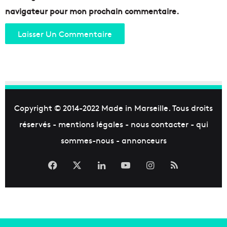
l
o
navigateur pour mon prochain commentaire.
o
n
g
d
i
e
e
d
a
e
u
c
m
o
o
i
n
f
Copyright © 2014-2022
Made in Marseille
. Tous droits
d
f
e
u
réservés -
mentions légales
-
nous contacter
-
qui
r
sommes-nous
-
annonceurs
e
Facebook
X
Linkedin
YouTube
Instagram
RSS