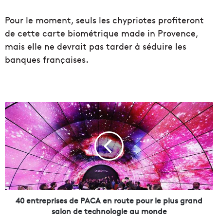
Pour le moment, seuls les chypriotes profiteront
de cette carte biométrique made in Provence,
mais elle ne devrait pas tarder à séduire les
banques françaises.
4
0
e
n
t
r
e
p
r
i
40 entreprises de PACA en route pour le plus grand
s
salon de technologie au monde