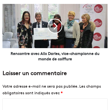
e
s
R
d
e
e
n
P
c
A
o
C
n
A
t
e
r
n
e
r
a
Rencontre avec Alix Darles, vice-championne du
o
v
monde de coiffure
u
e
t
c
Laisser un commentaire
e
A
p
l
o
i
Votre adresse e-mail ne sera pas publiée.
Les champs
u
x
obligatoires sont indiqués avec
*
r
D
l
a
C
e
r
p
l
o