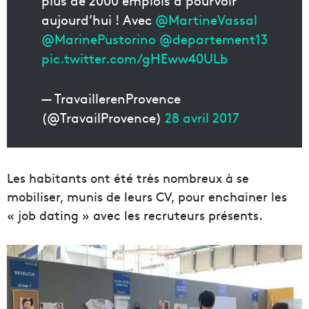
plus de 2000 emplois à pourvoir
aujourd’hui ! Avec
@MartineVassal
@MarinePustorino
@departement13
pic.twitter.com/gHEww40ULb
— TravaillerenProvence
(@TravailProvence)
28 avril 2017
Les habitants ont été très nombreux à se
mobiliser, munis de leurs CV, pour enchainer les
« job dating » avec les recruteurs présents.