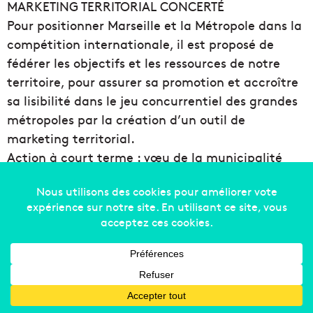
MARKETING TERRITORIAL CONCERTÉ
Pour positionner Marseille et la Métropole dans la
compétition internationale, il est proposé de
fédérer les objectifs et les ressources de notre
territoire, pour assurer sa promotion et accroître
sa lisibilité dans le jeu concurrentiel des grandes
métropoles par la création d’un outil de
marketing territorial.
Action à court terme : vœu de la municipalité
auprès de la Métropole.
Action 16 – UNE STRATÉGIE DE PROMOTION ET DE
COMMERCIALISATION UNIFIÉES
La mise en place de ces outils de promotion
s’appuiera sur une stratégie de promotion et de
commercialisation unifiées, de manière à
disposer d’un argumentaire de vente sur l’offre