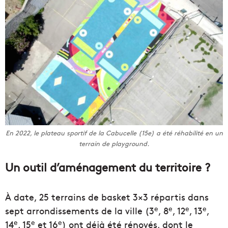
En 2022, le plateau sportif de la Cabucelle (15e) a été réhabilité en un
terrain de playground.
Un outil d’aménagement du territoire ?
À date, 25 terrains de basket 3×3 répartis dans
e
e
e
e
sept arrondissements de la ville (3
, 8
, 12
, 13
,
e
e
e
14
, 15
et 16
) ont déjà été rénovés, dont le