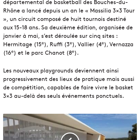
départemental de basketball des Bouches-du-
Rhône a lancé depuis un an le « Massilia 3×3 Tour
», un circuit composé de huit tournois destiné
aux 15-18 ans. Sa deuxième édition, organisée de
janvier à mai, s’est déroulée sur cinq sites :
e
e
e
Hermitage (15
), Ruffi (3
), Vallier (4
), Vernazza
e
e
(16
) et le parc Chanot (8
).
Les nouveaux playgrounds deviennent ainsi
progressivement des lieux de pratique mais aussi
de compétition, capables de faire vivre le basket
3×3 au-delà des seuls événements ponctuels.
E
n
i
m