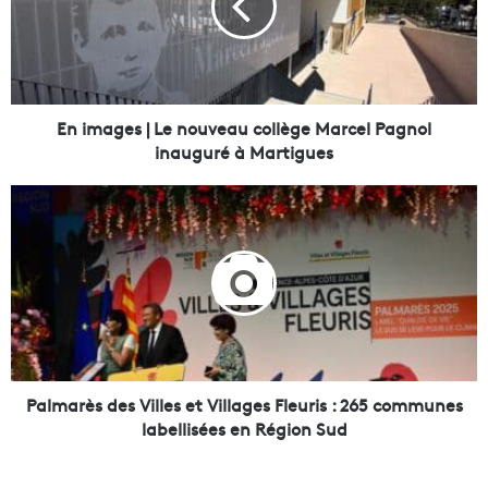
a
g
e
s
|
L
En images | Le nouveau collège Marcel Pagnol
e
inauguré à Martigues
n
o
P
u
a
v
l
e
m
a
a
u
r
c
è
o
s
l
d
l
e
Palmarès des Villes et Villages Fleuris : 265 communes
è
s
labellisées en Région Sud
g
V
e
i