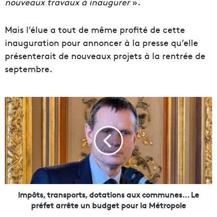
nouveaux travaux à inaugurer
».
Mais l’élue a tout de même profité de cette
inauguration pour annoncer à la presse qu’elle
présenterait de nouveaux projets à la rentrée de
septembre.
I
m
p
ô
t
s
,
t
r
a
Impôts, transports, dotations aux communes... Le
n
préfet arrête un budget pour la Métropole
s