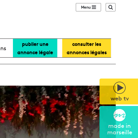
Sidebar (barre lat
Recherche
publier une
consulter les
ans
annonce légale
annonces légales
web tv
made in
marseille