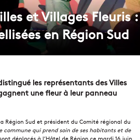
les et Villages Fleuris :
lisées en Région Sud
istingué les représentants des Villes
 gagnent une fleur à leur panneau
la Région Sud et président du Comité régional du
e commune qui prend soin de ses habitants et de
 sont déplacés à l’Hôtel de Région ce mardi 16 juin