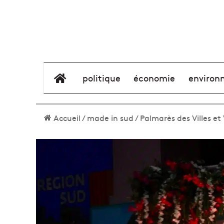
élément de menu
politique
économie
environ
Accueil
/
made in sud
/
Palmarès des Villes et