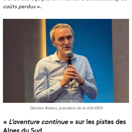
coûts perdus
».
Damien Robert, président de la SOLIDEO
«
L’aventure continue
» sur les pistes des
Alpes du Sud