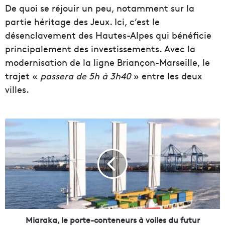
De quoi se réjouir un peu, notamment sur la
partie héritage des Jeux. Ici, c’est le
désenclavement des Hautes-Alpes qui bénéficie
principalement des investissements. Avec la
modernisation de la ligne Briançon-Marseille, le
trajet «
passera de 5h à 3h40
» entre les deux
villes.
M
i
a
r
a
k
a
,
l
e
Miaraka, le porte-conteneurs à voiles du futur