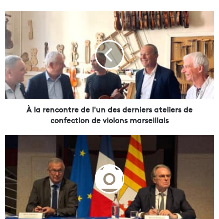
À
l
a
r
e
n
c
o
n
t
À la rencontre de l'un des derniers ateliers de
r
confection de violons marseillais
e
d
N
e
i
l
c
'
e
u
é
n
c
d
a
e
r