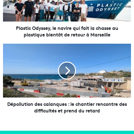
i
c
O
d
y
Plastic Odyssey, le navire qui fait la chasse au
s
plastique bientôt de retour à Marseille
s
e
D
y
é
,
p
l
o
e
l
n
l
a
u
v
t
i
i
r
o
Dépollution des calanques : le chantier rencontre des
e
n
difficultés et prend du retard
q
d
u
e
i
s