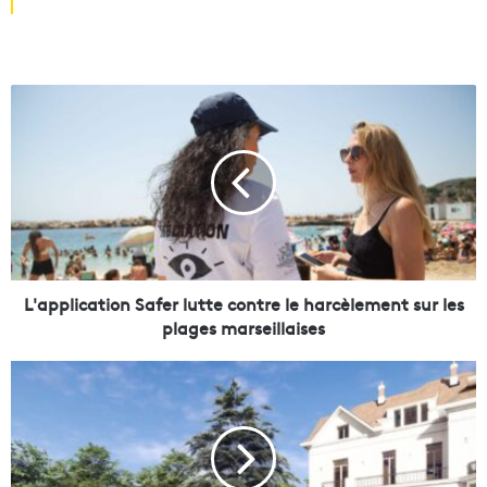
L
'
a
p
p
l
i
c
a
t
L'application Safer lutte contre le harcèlement sur les
i
plages marseillaises
o
n
U
S
n
a
e
f
a
e
n
r
c