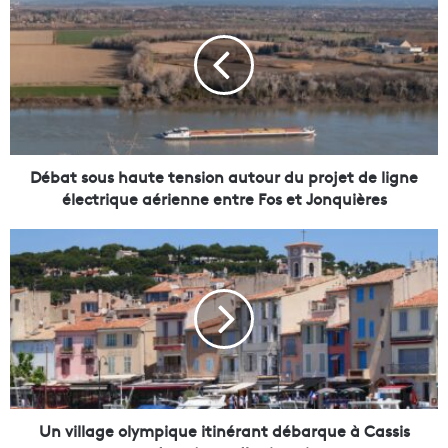
é
b
a
t
s
o
u
s
h
Débat sous haute tension autour du projet de ligne
a
électrique aérienne entre Fos et Jonquières
u
t
U
e
n
t
v
e
i
n
l
s
l
i
a
o
g
n
e
a
o
Un village olympique itinérant débarque à Cassis
u