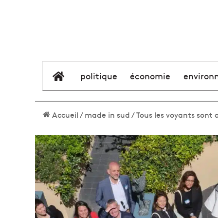
élément de menu
politique
économie
environ
Accueil
/
made in sud
/
Tous les voyants sont 