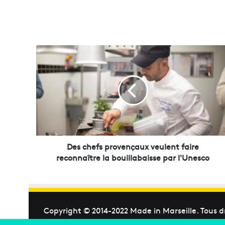
D
e
s
c
h
e
f
s
p
r
Des chefs provençaux veulent faire
o
reconnaître la bouillabaisse par l'Unesco
v
e
n
ç
a
Copyright © 2014-2022
Made in Marseille
. Tous d
u