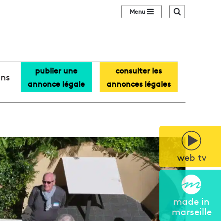
Sidebar (barre lat
Recherche
publier une
consulter les
ans
annonce légale
annonces légales
web tv
made in
marseille