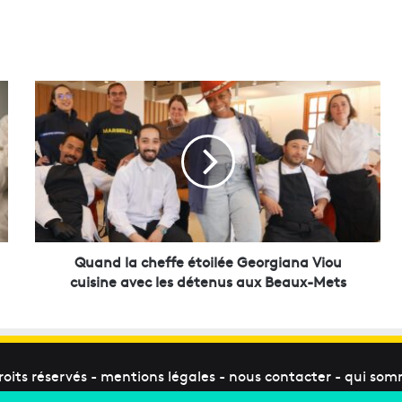
Q
u
a
n
d
l
a
c
h
e
Quand la cheffe étoilée Georgiana Viou
f
cuisine avec les détenus aux Beaux-Mets
f
e
é
t
o
roits réservés -
mentions légales
-
nous contacter
-
qui som
i