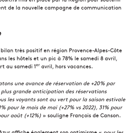
ement de la nouvelle campagne de communication
e
bilan très positif en région Provence-Alpes-Côte
s les hôtels et un pic à 78% le samedi 8 avril,
er
ort au samedi 1
avril, hors vacances.
statons une avance de réservation de +20% par
e plus grande anticipation des réservations
us les voyants sont au vert pour la saison estivale
31% pour le mois de mai (+27% vs 2022), 31% pour
 pour août (+12%)
» souligne François de Canson.
’Azur affiche également son optimisme «
pour les