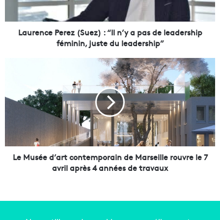
c
e
P
e
Laurence Perez (Suez) : “Il n’y a pas de leadership
r
féminin, juste du leadership”
e
z
L
(
e
S
M
u
u
e
s
z
é
)
e
:
d
“
’
I
a
Le Musée d’art contemporain de Marseille rouvre le 7
l
r
avril après 4 années de travaux
n
t
’
c
y
o
a
n
p
t