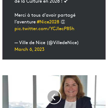
de la Culture en 2028 ! 💕
Merci à tous d’avoir partagé
l’aventure
#Nice2028
👏
pic.twitter.com/YCJlecP85h
— Ville de Nice (@VilledeNice)
March 6, 2023
L
a
u
r
e
n