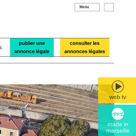
Sidebar (barre laté
Recherche
publier une
consulter les
s
annonce légale
annonces légales
web tv
made in
marseille