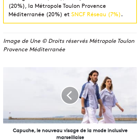
(20%), la Métropole Toulon Provence
Méditerranée (20%) et
SNCF Réseau (7%)
.
Image de Une © Droits réservés Métropole Toulon
Provence Méditerranée
C
a
p
u
c
h
e
,
l
e
Capuche, le nouveau visage de la mode inclusive
n
marseillaise