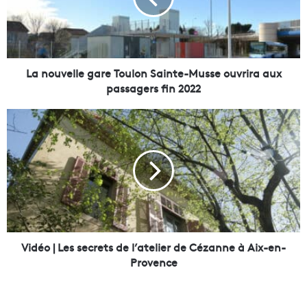
v
e
l
l
e
La nouvelle gare Toulon Sainte-Musse ouvrira aux
g
passagers fin 2022
a
r
V
e
i
T
d
o
é
u
o
l
|
o
L
n
e
S
s
a
s
Vidéo | Les secrets de l’atelier de Cézanne à Aix-en-
i
e
Provence
n
c
t
r
e
e