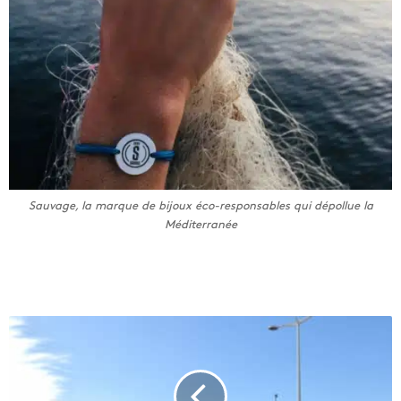
Sauvage, la marque de bijoux éco-responsables qui dépollue la
Méditerranée
L
a
n
o
u