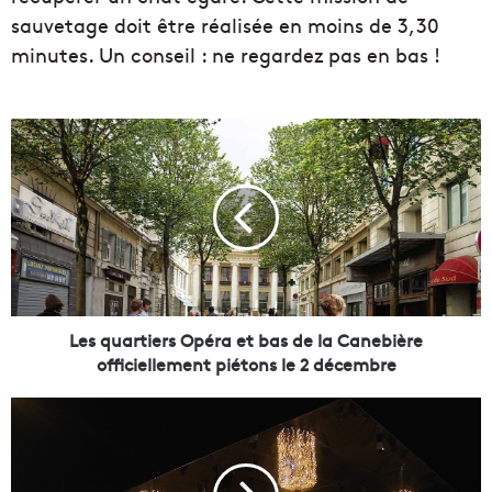
sauvetage doit être réalisée en moins de 3,30
minutes. Un conseil : ne regardez pas en bas !
L
e
s
q
u
a
r
t
i
e
Les quartiers Opéra et bas de la Canebière
r
officiellement piétons le 2 décembre
s
O
L
p
e
é
c
r
e