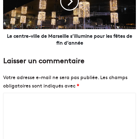
a
n
e
t
t
r
b
e
a
-
s
v
Le centre-ville de Marseille s’illumine pour les fêtes de
d
i
fin d’année
e
l
l
l
Laisser un commentaire
a
e
C
d
a
e
Votre adresse e-mail ne sera pas publiée.
Les champs
n
M
obligatoires sont indiqués avec
*
e
a
b
r
C
i
s
è
e
o
r
i
m
e
l
m
o
l
ff
e
e
i