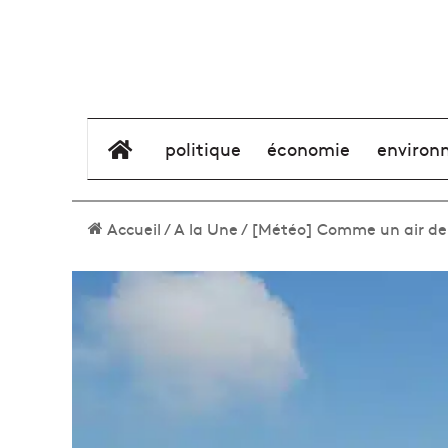
élément de menu
politique
économie
environ
Accueil
/
A la Une
/
[Météo] Comme un air de 