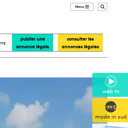
Sidebar (barre lat
Recherche
publier une
consulter les
ans
annonce légale
annonces légales
web tv
made in sud