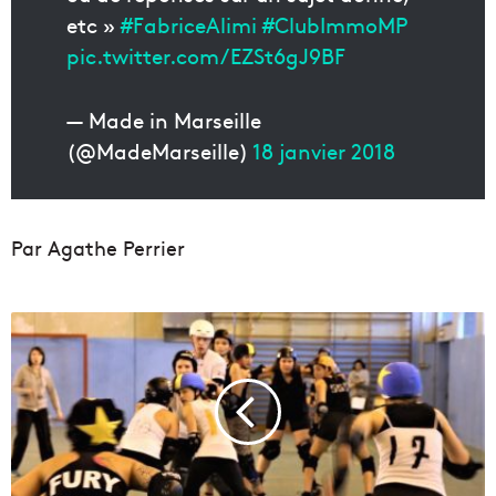
etc »
#FabriceAlimi
#ClubImmoMP
pic.twitter.com/EZSt6gJ9BF
— Made in Marseille
(@MadeMarseille)
18 janvier 2018
Par Agathe Perrier
M
a
r
s
e
i
l
l