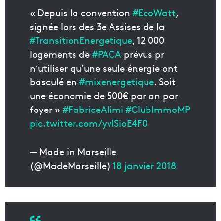
« Depuis la convention
#EcoWatt
,
signée lors des 3e Assises de la
#TransitionEnergetique
, 12 000
logements de
#PACA
prévus pr
n’utiliser qu’une seule énergie ont
basculé en
#mixenergetique
. Soit
une économie de 500€ par an par
foyer »
#FabriceAlimi
#ClubImmoMP
pic.twitter.com/yvISioE4F0
— Made in Marseille
(@MadeMarseille)
18 janvier 2018