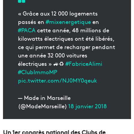
« Grâce aux 12 000 logements
passés en
#mixenergetique
en
#PACA
cette année, 48 millions de
kilowatts électriques ont été libérés,
ce qui permet de recharger pendant
une année 32 000 voitures
électriques » 🚙♻️
#FabriceAlimi
#ClubImmoMP
pic.twitter.com/NJ0MY0qeuk
— Made in Marseille
(@MadeMarseille)
18 janvier 2018
Un 1er congrès national des Clubs de