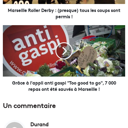
e
R
Marseille Roller Derby : (presque) tous les coups sont
o
permis !
l
l
G
e
r
r
â
D
c
e
e
r
à
b
l
y
'
:
a
(
p
Grâce à l'appli anti gaspi "Too good to go", 7 000
p
p
repas ont été sauvés à Marseille !
r
l
e
i
Un commentaire
s
a
q
n
u
t
e
Durand
d
i