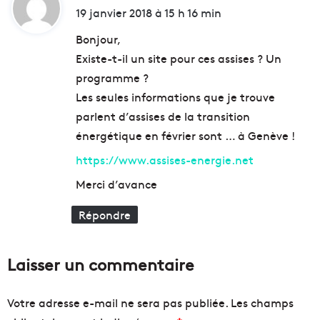
)
g
i
19 janvier 2018 à 15 h 16 min
t
a
t
o
s
Bonjour,
u
p
Existe-t-il un site pour ces assises ? Un
s
i
:
programme ?
l
"
e
T
Les seules informations que je trouve
s
o
parlent d’assises de la transition
c
o
énergétique en février sont … à Genève !
o
g
u
o
https://www.assises-energie.net
p
o
s
Merci d’avance
d
s
t
o
Répondre
o
n
g
t
o
p
"
Laisser un commentaire
e
,
r
7
Votre adresse e-mail ne sera pas publiée.
Les champs
m
0
i