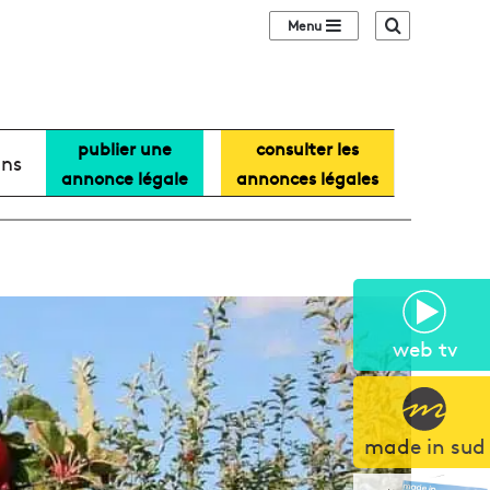
Sidebar (barre lat
Recherche
publier une
consulter les
ans
annonce légale
annonces légales
web tv
made in sud