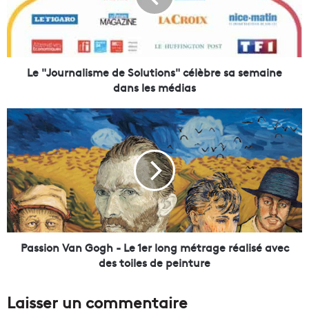
u
r
n
a
l
Le "Journalisme de Solutions" célèbre sa semaine
i
dans les médias
s
m
P
e
a
d
s
e
s
S
i
o
o
l
n
u
V
t
a
i
n
Passion Van Gogh - Le 1er long métrage réalisé avec
o
G
des toiles de peinture
n
o
s
g
Laisser un commentaire
"
h