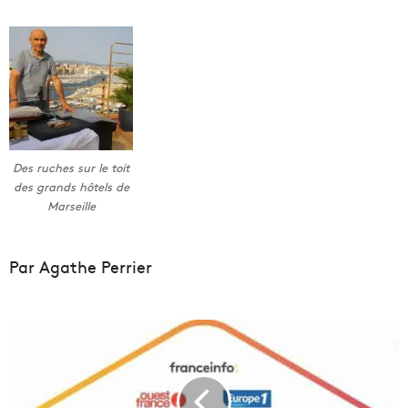
Des ruches sur le toit
des grands hôtels de
Marseille
Par Agathe Perrier
L
e
"
J
o