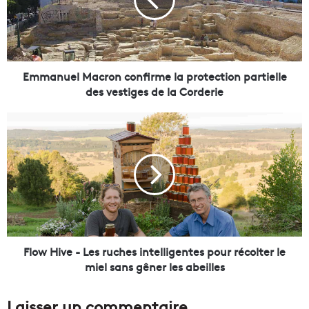
n
u
e
l
M
a
Emmanuel Macron confirme la protection partielle
c
des vestiges de la Corderie
r
o
F
n
l
c
o
o
w
n
H
f
i
i
v
r
e
m
-
e
L
Flow Hive - Les ruches intelligentes pour récolter le
l
e
miel sans gêner les abeilles
a
s
p
r
Laisser un commentaire
r
u