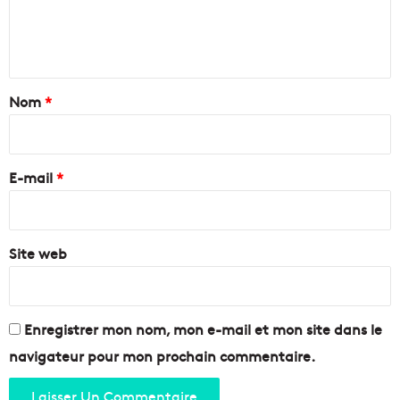
r
s
e
s
s
n
e
i
n
r
t
s
s
a
Nom
*
i
o
b
i
n
i
C
r
l
V
e
E-mail
*
i
s
!
*
e
r
a
Site web
u
"
Z
é
Enregistrer mon nom, mon e-mail et mon site dans le
r
navigateur pour mon prochain commentaire.
o
d