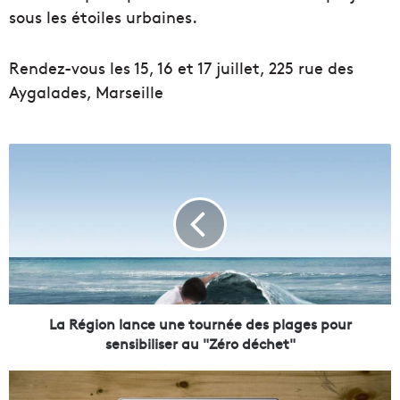
sous les étoiles urbaines.
Rendez-vous les 15, 16 et 17 juillet, 225 rue des
Aygalades, Marseille
L
a
R
é
g
i
o
n
l
a
La Région lance une tournée des plages pour
n
sensibiliser au "Zéro déchet"
c
e
C
u
o