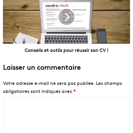
n
n
e
s
t
e
o
i
u
l
r
s
n
e
é
t
Conseils et outils pour réussir son CV !
e
o
d
u
Laisser un commentaire
e
t
s
i
p
l
Votre adresse e-mail ne sera pas publiée.
Les champs
l
s
obligatoires sont indiqués avec
*
a
p
g
o
C
e
u
s
o
r
p
r
m
o
é
m
u
u