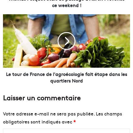
u
ce weekend !
e
t
L
é
e
t
t
a
o
i
u
t
r
d
d
e
e
p
F
a
r
Le tour de France de l'agroécologie fait étape dans les
s
a
quartiers Nord
s
n
a
c
Laisser un commentaire
g
e
e
d
à
e
Votre adresse e-mail ne sera pas publiée.
Les champs
A
l
obligatoires sont indiqués avec
*
i
'
x
a
C