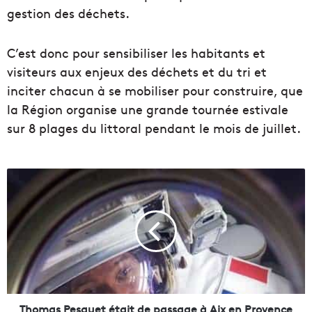
gestion des déchets.
C’est donc pour sensibiliser les habitants et
visiteurs aux enjeux des déchets et du tri et
inciter chacun à se mobiliser pour construire, que
la Région organise une grande tournée estivale
sur 8 plages du littoral pendant le mois de juillet.
T
h
o
m
a
s
P
e
s
q
Thomas Pesquet était de passage à Aix en Provence