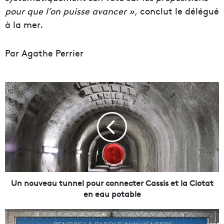
pour que l’on puisse avancer »,
conclut le délégué
à la mer.
Par Agathe Perrier
U
n
n
o
u
v
e
a
u
t
Un nouveau tunnel pour connecter Cassis et la Ciotat
u
en eau potable
n
n
E
e