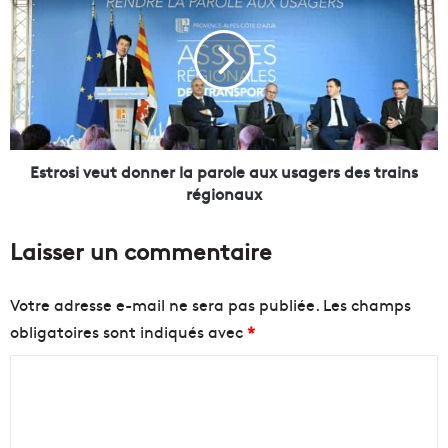
s
l
t
p
r
o
o
u
s
r
i
c
v
o
e
n
u
Estrosi veut donner la parole aux usagers des trains
n
t
régionaux
e
d
c
o
Laisser un commentaire
t
n
e
n
r
e
Votre adresse e-mail ne sera pas publiée.
Les champs
C
r
obligatoires sont indiqués avec
*
a
l
s
a
C
s
p
i
a
o
s
r
m
e
o