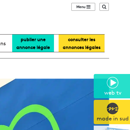
Sidebar (barre lat
Recherche
publier une
consulter les
ans
annonce légale
annonces légales
web tv
made in sud