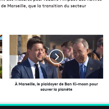
 de Marseille, que la transition du secteur
À
M
a
r
s
e
i
l
l
e
À Marseille, le plaidoyer de Ban Ki-moon pour
,
sauver la planète
l
e
p
l