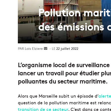
Pollution marit
des émissions 
Loïs Elziere
Envoyer
22 juillet 2022
un
courriel
L’organisme local de surveillance 
lancer un travail pour étudier pl
polluantes du secteur maritime.
Alors que Marseille subit un épisode d’
alerte
question de la pollution maritime est relan
transition de ce secteur
. C’est dans ce con