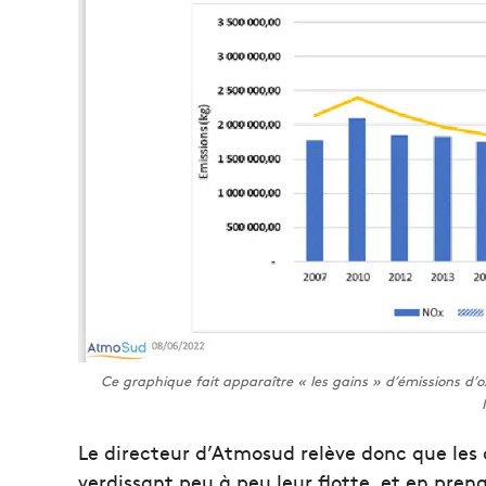
Ce graphique fait apparaître « les gains » d’émissions d’
Le directeur d’Atmosud relève donc que les
verdissant peu à peu leur flotte, et en pren