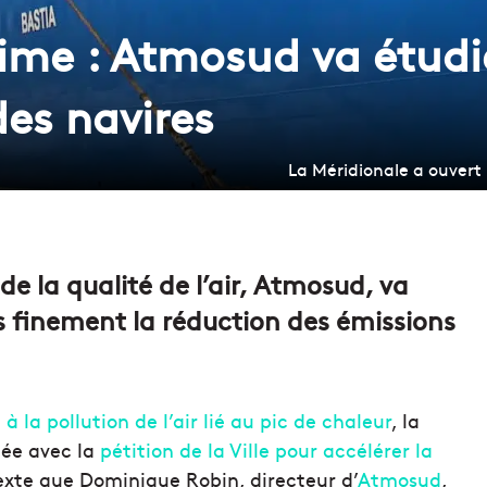
ime : Atmosud va étudi
des navires
La Méridionale a ouvert 
de la qualité de l’air, Atmosud, va
us finement la réduction des émissions
 à la pollution de l’air lié au pic de chaleur
, la
cée avec la
pétition de la Ville pour accélérer la
texte que Dominique Robin, directeur d’
Atmosud
,