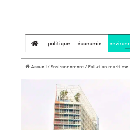
élément de menu
politique
économie
environ
Accueil
/
Environnement
/
Pollution maritime 