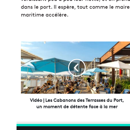
dans le port. Il espère, tout comme le maire
maritime accélère.
V
i
d
é
o
|
L
e
s
C
Vidéo | Les Cabanons des Terrasses du Port,
a
un moment de détente face à la mer
b
a
n
o