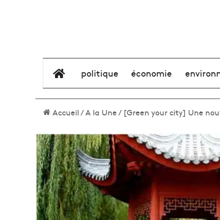
élément de menu
politique
économie
environ
Accueil
/
A la Une
/
[Green your city] Une nouve