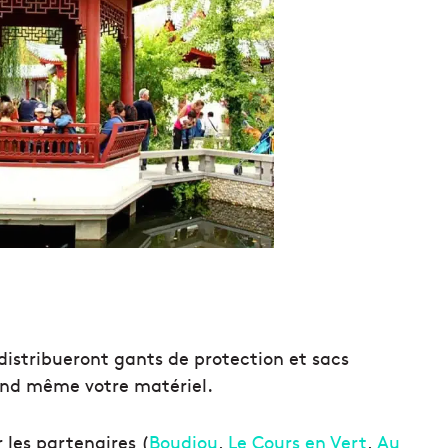
distribueront gants de pro
tection et sacs
uand même votre matériel.
 les partenaires (
Boudiou
,
Le Cours en Vert
,
Au