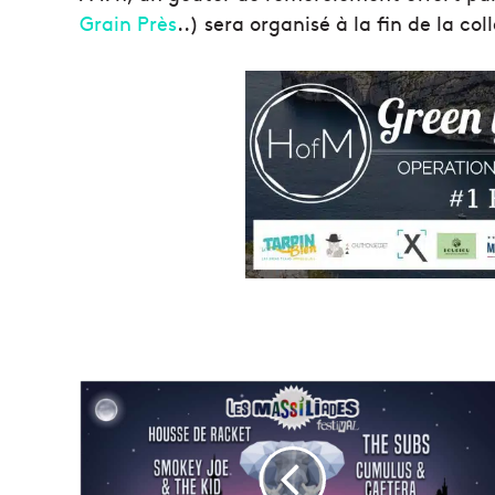
Grain Près
..) sera organisé à la fin de la col
[
L
e
s
M