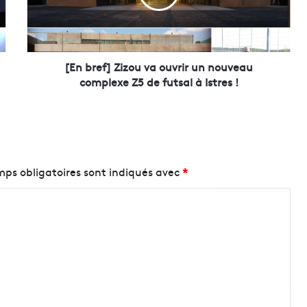
e
f
]
Z
i
[En bref] Zizou va ouvrir un nouveau
z
complexe Z5 de futsal à Istres !
o
u
v
a
o
u
ps obligatoires sont indiqués avec
*
v
r
i
r
u
n
n
o
u