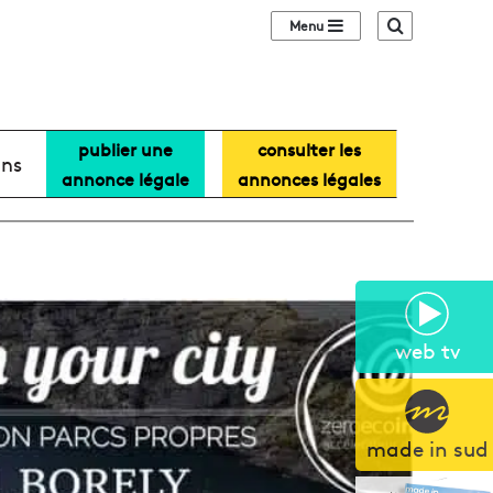
Sidebar (barre lat
Recherche
publier une
consulter les
ans
annonce légale
annonces légales
web tv
made in sud