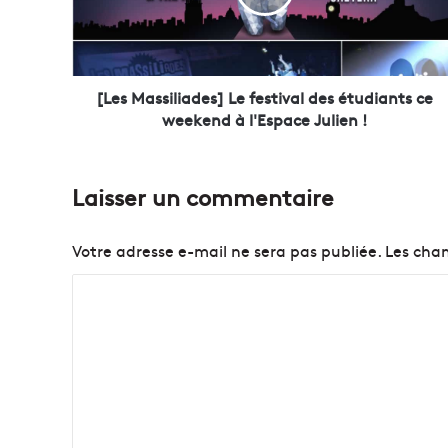
a
s
s
i
l
[Les Massiliades] Le festival des étudiants ce
i
weekend à l'Espace Julien !
a
d
e
Laisser un commentaire
s
]
L
Votre adresse e-mail ne sera pas publiée.
Les cham
e
f
C
e
o
s
t
m
i
m
v
e
a
l
n