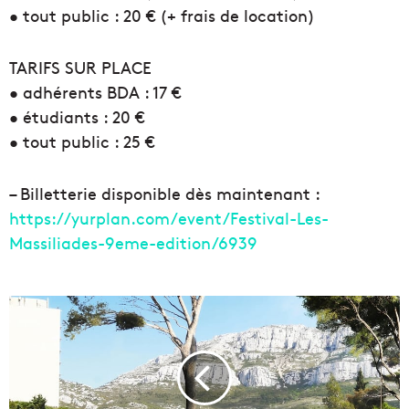
• tout public : 20 € (+ frais de location)
TARIFS SUR PLACE
• adhérents BDA : 17 €
• étudiants : 20 €
• tout public : 25 €
– Billetterie disponible dès maintenant :
https://yurplan.com/event/
Festival-Les-
Massiliades-9e
me-edition/6939
R
e
p
o
r
t