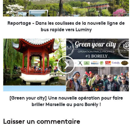
a
g
e
-
Reportage - Dans les coulisses de la nouvelle ligne de
D
bus rapide vers Luminy
a
n
[
s
G
l
r
e
e
s
e
c
n
o
y
u
o
l
u
i
r
[Green your city] Une nouvelle opération pour faire
s
c
briller Marseille au parc Borély !
s
i
e
t
Laisser un commentaire
s
y
d
]