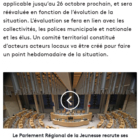
applicable jusqu’au 26 octobre prochain, et sera
réévaluée en fonction de l’évolution de la
situation. L’évaluation se fera en lien avec les
collectivités, les polices municipale et nationale
et les élus. Un comité territorial constitué
d’acteurs acteurs locaux va être créé pour faire
un point hebdomadaire de la situation.
L
e
P
a
r
l
e
m
e
n
Le Parlement Régional de la Jeunesse recrute ses