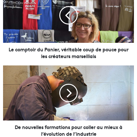
c
o
m
p
t
o
i
r
Le comptoir du Panier, véritable coup de pouce pour
d
les créateurs marseillais
u
P
D
a
e
n
n
i
o
e
u
r
v
,
e
v
l
é
l
r
e
De nouvelles formations pour coller au mieux à
i
s
l’évolution de l’industrie