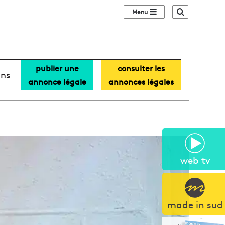
Sidebar (barre lat
Recherche
publier une
consulter les
ans
annonce légale
annonces légales
web tv
made in sud