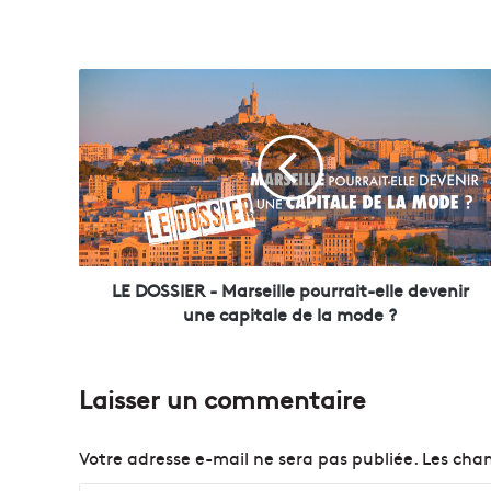
L
E
D
O
S
S
I
E
R
-
LE DOSSIER - Marseille pourrait-elle devenir
M
une capitale de la mode ?
a
r
s
Laisser un commentaire
e
i
l
Votre adresse e-mail ne sera pas publiée.
Les cham
l