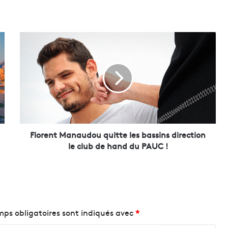
F
l
o
r
e
n
t
M
a
n
Florent Manaudou quitte les bassins direction
a
le club de hand du PAUC !
u
d
o
u
q
u
ps obligatoires sont indiqués avec
*
i