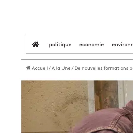
élément de menu
politique
économie
environ
Accueil
/
A la Une
/
De nouvelles formations po