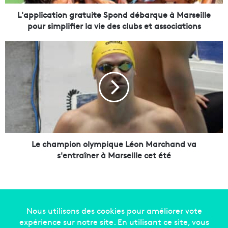
a
t
L'application gratuite Spond débarque à Marseille
i
pour simplifier la vie des clubs et associations
o
n
L
g
e
r
c
a
h
t
a
u
m
i
p
t
i
e
o
S
n
Le champion olympique Léon Marchand va
p
o
s'entraîner à Marseille cet été
o
l
n
y
d
m
d
p
é
i
b
q
Copyright © 2014-2022
Made in Marseille
. Tous droits
a