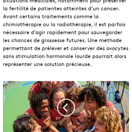
situations médicales, notamment pour préserver
la fertilité de patientes atteintes d’un cancer.
Avant certains traitements comme la
chimiothérapie ou la radiothérapie, il est parfois
nécessaire d’agir rapidement pour sauvegarder
les chances de grossesse futures. Une méthode
permettant de prélever et conserver des ovocytes
sans stimulation hormonale lourde pourrait alors
représenter une solution précieuse.
L
'
a
p
p
l
i
c