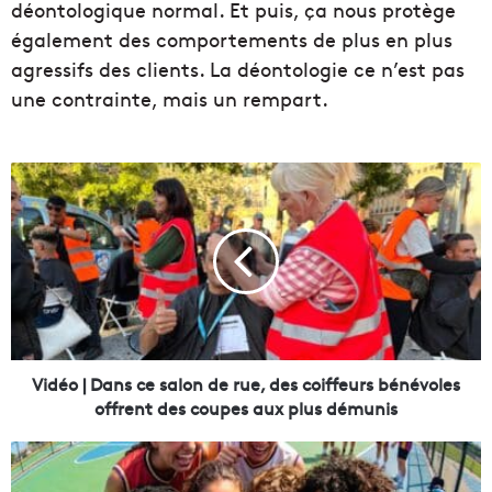
déontologique normal. Et puis, ça nous protège
également des comportements de plus en plus
agressifs des clients. La déontologie ce n’est pas
une contrainte, mais un rempart.
V
i
d
é
o
|
D
a
n
s
Vidéo | Dans ce salon de rue, des coiffeurs bénévoles
c
offrent des coupes aux plus démunis
e
s
L
a
'