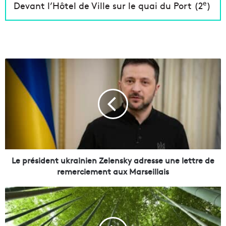
e
Devant l’Hôtel de Ville sur le quai du Port (2
)
L
e
p
r
é
s
i
d
e
n
Le président ukrainien Zelensky adresse une lettre de
t
remerciement aux Marseillais
u
k
B
r
a
a
m
i
b