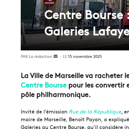
Centre Bourse :
Galeries Lafaye
La rédaction
Envoyer
15 novembre 2025
un
courriel
La Ville de Marseille va racheter 
Centre Bourse
pour les convertir 
pôle philharmonique.
Invité de l’émission
Rue de la République
, e
maire de Marseille, Benoît Payan, a expliqué
Galeries au Centre Bourse, qu’il considère i