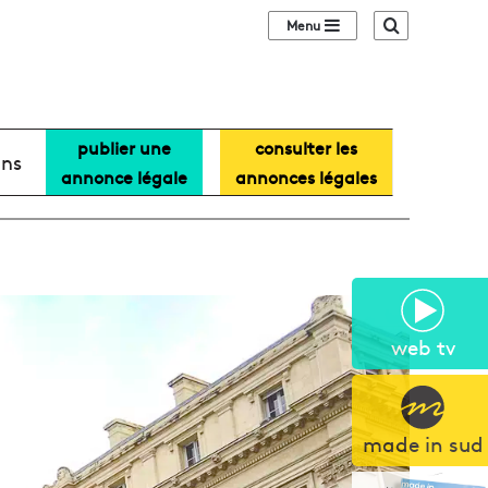
Sidebar (barre lat
Recherche
publier une
consulter les
ans
annonce légale
annonces légales
web tv
made in sud