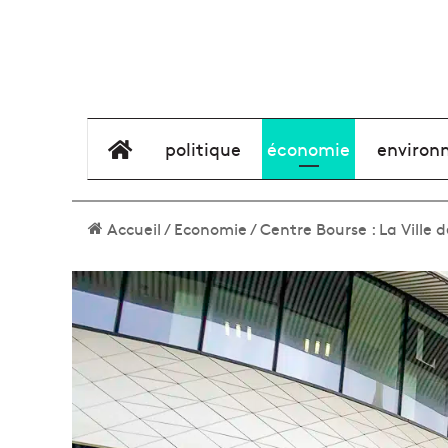
élément de menu
politique
économie
environ
Accueil
/
Economie
/
Centre Bourse : La Ville 