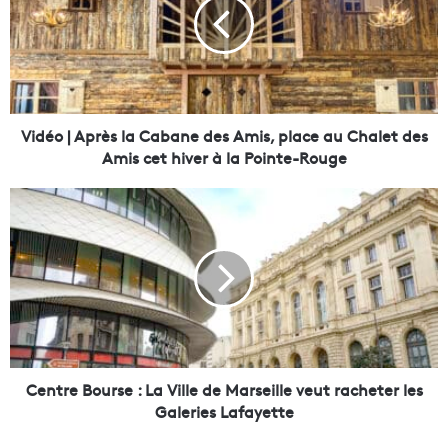
é
o
|
A
p
r
è
Vidéo | Après la Cabane des Amis, place au Chalet des
s
Amis cet hiver à la Pointe-Rouge
l
a
C
C
e
a
n
b
t
a
r
n
e
e
B
d
o
e
u
s
r
Centre Bourse : La Ville de Marseille veut racheter les
A
s
Galeries Lafayette
m
e