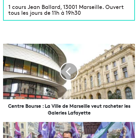
1 cours Jean Ballard, 13001 Marseille. Ouvert
tous les jours de 11h à 19h30
C
e
n
t
r
e
B
o
u
r
Centre Bourse : La Ville de Marseille veut racheter les
s
Galeries Lafayette
e
:
M
L
u
a