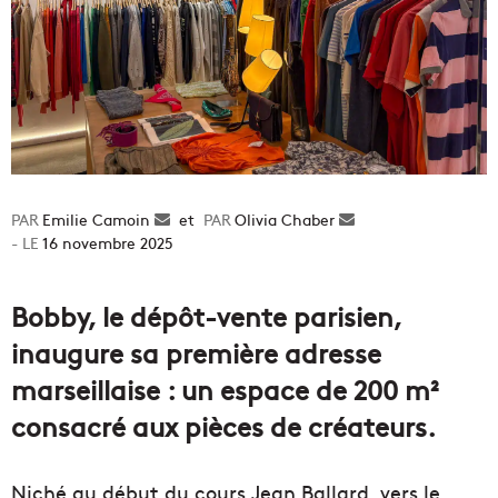
Emilie Camoin
Envoyer
et
Olivia Chaber
Envoyer
16 novembre 2025
un
un
courriel
courriel
Bobby, le dépôt-vente parisien,
inaugure sa première adresse
marseillaise : un espace de 200 m²
consacré aux pièces de créateurs.
Niché au début du cours Jean Ballard, vers le