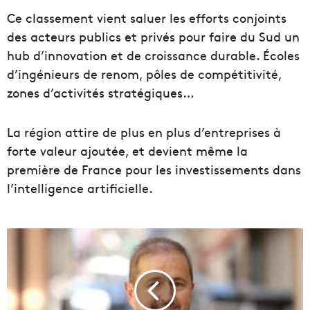
Ce classement vient saluer les efforts conjoints
des acteurs publics et privés pour faire du Sud un
hub d’innovation et de croissance durable. Écoles
d’ingénieurs de renom, pôles de compétitivité,
zones d’activités stratégiques…
La région attire de plus en plus d’entreprises à
forte valeur ajoutée, et devient même la
première de France pour les investissements dans
l’intelligence artificielle.
A
l
a
i
n
G