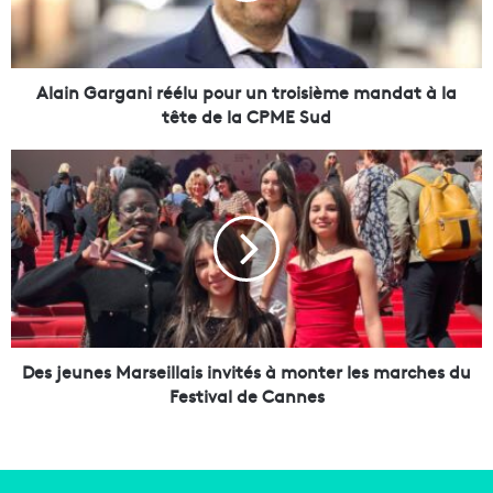
a
r
g
a
Alain Gargani réélu pour un troisième mandat à la
n
tête de la CPME Sud
i
r
D
é
e
é
s
l
j
u
e
p
u
o
n
u
e
r
s
u
M
Des jeunes Marseillais invités à monter les marches du
n
a
Festival de Cannes
t
r
r
s
o
e
i
i