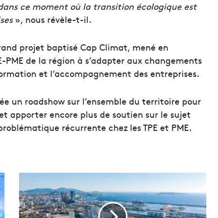
, dans ce moment où la transition écologique est
ses
», nous révèle-t-il.
rand projet baptisé Cap Climat, mené en
PE-PME de la région à s’adapter aux changements
information et l’accompagnement des entreprises.
ée un roadshow sur l’ensemble du territoire pour
 apporter encore plus de soutien sur le sujet
problématique récurrente chez les TPE et PME.
L
a
R
é