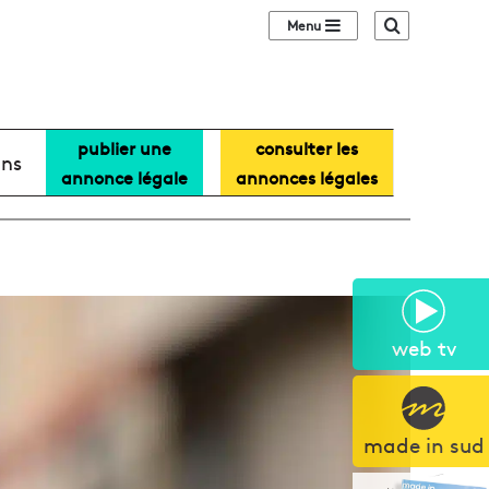
Sidebar (barre lat
Recherche
publier une
consulter les
ans
annonce légale
annonces légales
web tv
made in sud