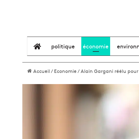
élément de menu
politique
économie
environ
Accueil
/
Economie
/
Alain Gargani réélu pour