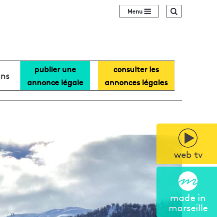
Sidebar (barre lat
Recherche
publier une
consulter les
ans
annonce légale
annonces légales
web tv
made in
marseille