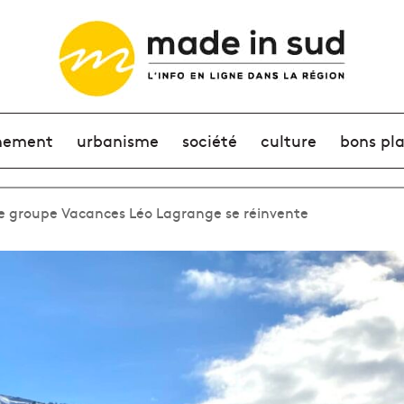
nement
urbanisme
société
culture
bons pl
 le groupe Vacances Léo Lagrange se réinvente