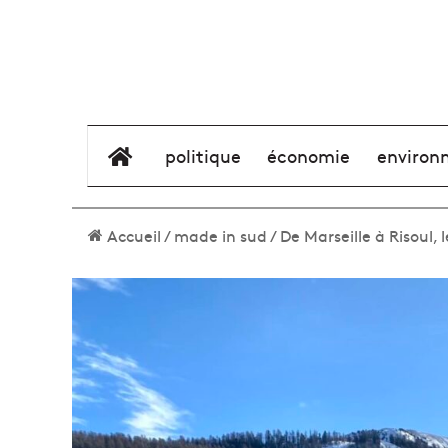
élément de menu
politique
économie
environ
Accueil
/
made in sud
/
De Marseille à Risoul,