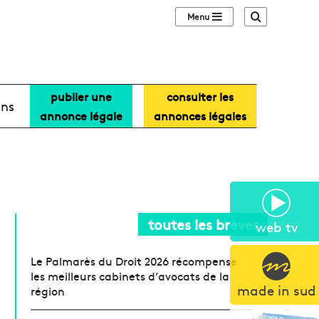
Sidebar (barre lat
Recherche
publier une
consulter les
ans
annonce légale
annonces légales
toutes les brèves
web tv
Le Palmarès du Droit 2026 récompense
les meilleurs cabinets d’avocats de la
made in sud
région