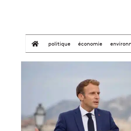
élément de menu
politique
économie
environ