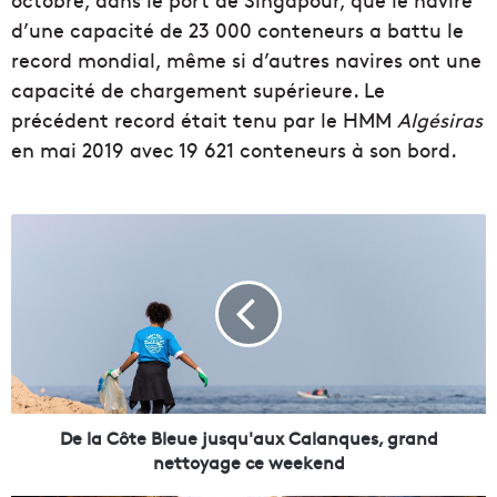
d’une capacité de 23 000 conteneurs a battu le
record mondial, même si d’autres navires ont une
capacité de chargement supérieure. Le
précédent record était tenu par le HMM
Algésiras
en mai 2019 avec 19 621 conteneurs à son bord.
D
e
l
a
C
ô
t
e
B
l
De la Côte Bleue jusqu'aux Calanques, grand
e
nettoyage ce weekend
u