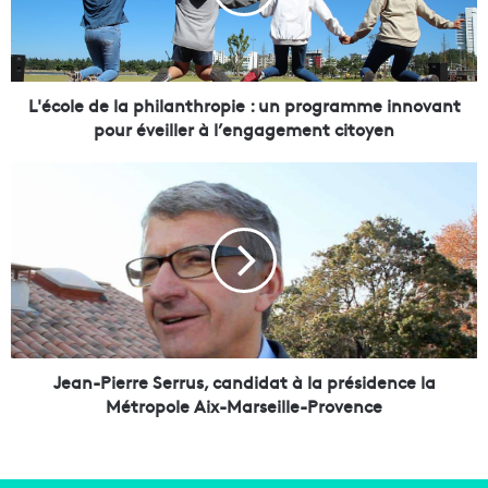
l
e
d
e
l
L'école de la philanthropie : un programme innovant
a
pour éveiller à l’engagement citoyen
p
h
J
i
e
l
a
a
n
n
-
t
P
h
i
r
e
o
r
p
r
Jean-Pierre Serrus, candidat à la présidence la
i
e
Métropole Aix-Marseille-Provence
e
S
:
e
u
r