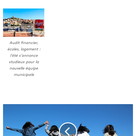
Audit financier,
écoles, logement :
l’été s’annonce
studieux pour la
nouvelle équipe
municipale
L
'
é
c
o