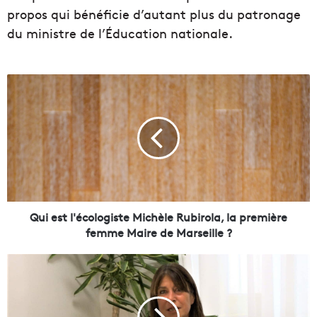
propos qui bénéficie d’autant plus du patronage
du ministre de l’Éducation nationale.
Q
u
i
e
s
t
l
'
é
c
Qui est l'écologiste Michèle Rubirola, la première
o
femme Maire de Marseille ?
l
o
M
g
i
i
c
s
h